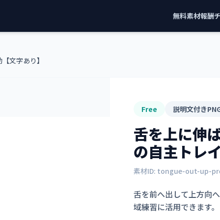
無料素材
報酬
動【文字あり】
Free
説明文付きPN
舌を上に伸
の自主トレ
素材ID:
tongue-out-up-pr
舌を前へ出して上方向へ
域練習に活用できます。