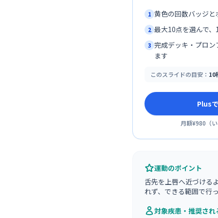
黄色の回数バッジと
1
最大10点を選んで、1
2
完成デッキ・プロン
3
ます
このスライドの目安：
1
Plu
月額¥980
（
い
運動のポイント
舌先を上唇へ近づける
れず、できる範囲で行
対象疾患・推奨され