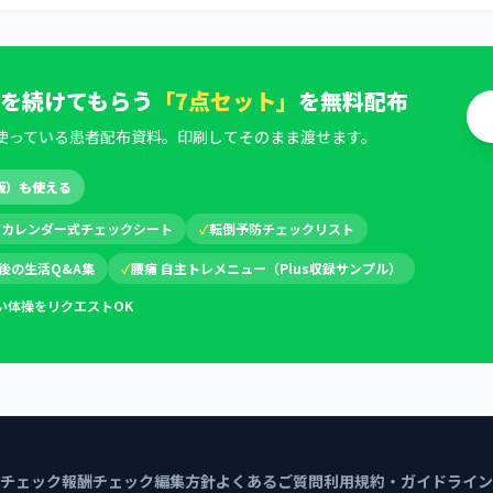
を続けてもらう
「7点セット」
を無料配布
使っている患者配布資料。印刷してそのまま渡せます。
版）も使える
✓
カレンダー式チェックシート
✓
転倒予防チェックリスト
後の生活Q&A集
✓
腰痛 自主トレメニュー（Plus収録サンプル）
い体操をリクエストOK
チェック
報酬チェック編集方針
よくあるご質問
利用規約・ガイドライン