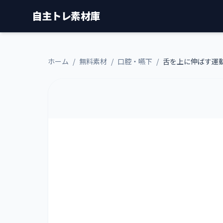
自主トレ素材庫
ホーム
/
無料素材
/
口腔・嚥下
/
舌を上に伸ばす運