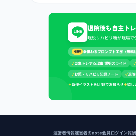
退院後も自主トレ
現役リハビリ職が現場で
🛠
伝わるプロンプト工房（無料
NEW
✓
自主トレする理由 説明スライド
✓
お薬・リハビリ記録ノート
✓
退院
＋
新作イラストをLINEでお知らせ
＋
欲し
運営者情報
運営者のnote
会員ログイン
報酬