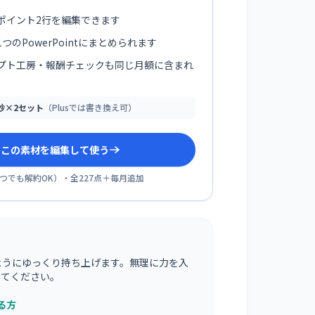
ポイント2行を編集できます
つのPowerPointにまとめられます
プト工房・報酬チェックも同じ月額に含まれ
0秒×2セット
（Plusでは書き換え可）
sでこの素材を編集して使う
つでも解約OK
）・全
227
点＋毎月追加
ようにゆっくり持ち上げます。無理に力を入
ってください。
る方