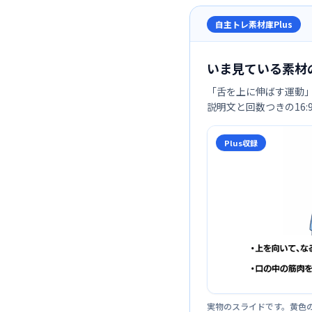
自主トレ素材庫Plus
いま見ている素材
「
舌を上に伸ばす運動
説明文と回数つきの16
Plus収録
実物のスライドです。黄色