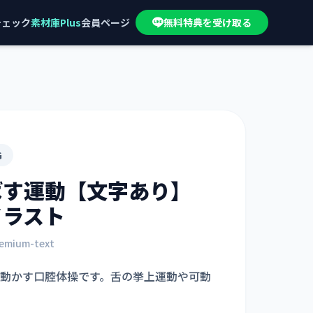
チェック
素材庫Plus
会員ページ
無料特典を受け取る
G
ばす運動【文字あり】
イラスト
emium-text
動かす口腔体操です。舌の挙上運動や可動