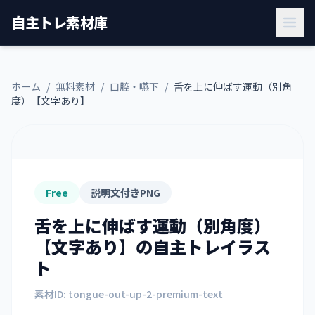
自主トレ素材庫
ホーム
/
無料素材
/
口腔・嚥下
/
舌を上に伸ばす運動（別角
度）【文字あり】
Free
説明文付きPNG
舌を上に伸ばす運動（別角度）
【文字あり】
の自主トレイラス
ト
素材ID:
tongue-out-up-2-premium-text