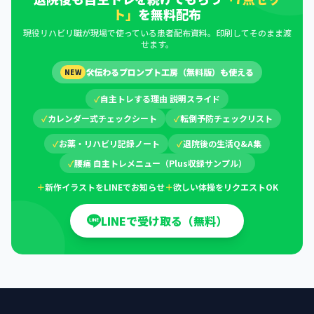
ト」
を無料配布
現役リハビリ職が現場で使っている患者配布資料。印刷してそのまま渡
せます。
🛠
伝わるプロンプト工房（無料版）も使える
NEW
✓
自主トレする理由 説明スライド
✓
カレンダー式チェックシート
✓
転倒予防チェックリスト
✓
お薬・リハビリ記録ノート
✓
退院後の生活Q&A集
✓
腰痛 自主トレメニュー（Plus収録サンプル）
＋
新作イラストをLINEでお知らせ
＋
欲しい体操をリクエストOK
LINEで受け取る（無料）