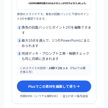
実物のスライドです。黄色の回数バッジと下部のポイン
ト2行を確認できます。
黄色の回数バッジとポイント2行を編集できま
1
す
最大10点を選んで、1つのPowerPointにまと
2
められます
完成デッキ・プロンプト工房・報酬チェック
3
も同じ月額に含まれます
このスライドの目安：
10秒×2セット
（Plusでは書
き換え可）
Plusでこの素材を編集して使う
月額¥980
（
いつでも解約OK
）・全
227
点＋毎月追加