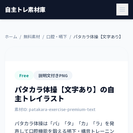
自主トレ素材庫
ホーム
/
無料素材
/
口腔・嚥下
/
パタカラ体操【文字あり】
Free
説明文付きPNG
パタカラ体操【文字あり】
の自
主トレイラスト
素材ID:
patakara-exercise-premium-text
パタカラ体操は「パ」「タ」「カ」「ラ」を発
声して口腔機能を鍛える嚥下・構音トレーニン