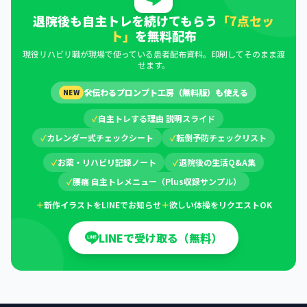
退院後も自主トレを続けてもらう
「7点セッ
ト」
を無料配布
現役リハビリ職が現場で使っている患者配布資料。印刷してそのまま渡
せます。
🛠
伝わるプロンプト工房（無料版）も使える
NEW
✓
自主トレする理由 説明スライド
✓
カレンダー式チェックシート
✓
転倒予防チェックリスト
✓
お薬・リハビリ記録ノート
✓
退院後の生活Q&A集
✓
腰痛 自主トレメニュー（Plus収録サンプル）
＋
新作イラストをLINEでお知らせ
＋
欲しい体操をリクエストOK
LINEで受け取る（無料）