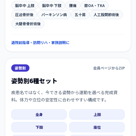
脳卒中 上肢
脳卒中 下肢
腰痛
膝OA・TKA
圧迫骨折後
パーキンソン病
五十肩
人工股関節術後
大腿骨骨折術後
退院前指導・訪問リハ・家族説明に
姿勢別
会員ページからZIP
姿勢別6種セット
疾患名ではなく、今できる姿勢から運動を選べる完成資
料。体力や立位の安定性に合わせやすい構成です。
全身
上肢
下肢
座位