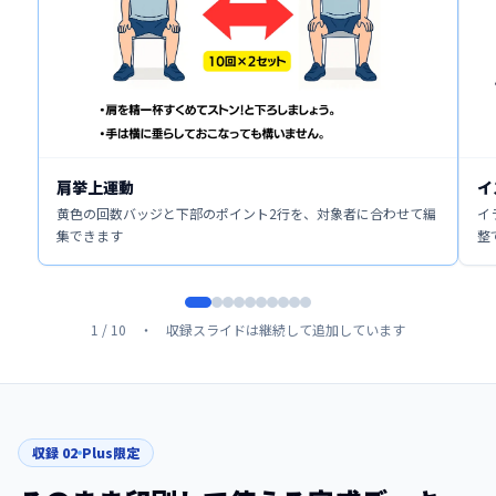
肩挙上運動
イ
黄色の回数バッジと下部のポイント2行を、対象者に合わせて編
イ
集できます
整
1
/
10
・ 収録スライドは継続して追加しています
収録
02
Plus限定