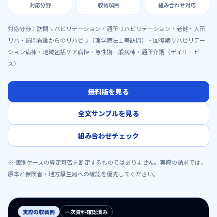
対応分野
収載項目
組み合わせ対応
対応分野：
訪問リハビリテーション・通所リハビリテーション・老健・入所
リハ・訪問看護からのリハビリ（理学療法士等訪問）・回復期リハビリテー
ション病棟・地域包括ケア病棟・急性期一般病棟・通所介護（デイサービ
ス）
無料版を見る
全文サンプルを見る
組み合わせチェック
※ 個別ケースの算定可否を断定するものではありません。実際の請求では、
原本と保険者・地方厚生局への確認を優先してください。
実際の収載例
一次資料確認済み