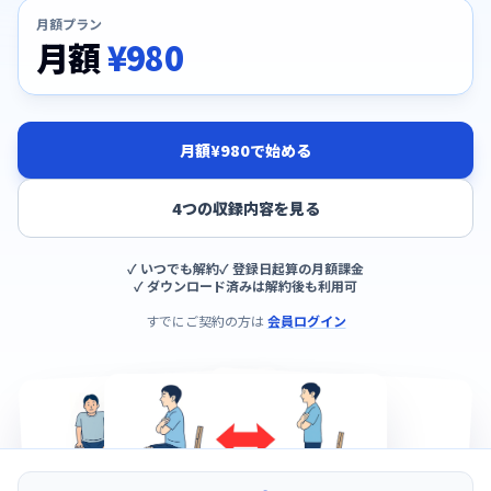
月額プラン
月額
¥980
月額¥980で始める
4つの収録内容を見る
✓ いつでも解約
✓ 登録日起算の月額課金
✓ ダウンロード済みは解約後も利用可
すでにご契約の方は
会員ログイン
PLUS LIBRARY
実物の16:9スライド。回数バッジとポイントは編集できます