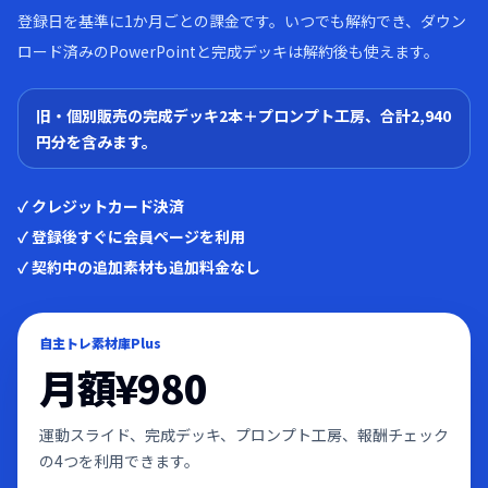
登録日を基準に1か月ごとの課金です。いつでも解約でき、ダウン
ロード済みのPowerPointと完成デッキは解約後も使えます。
旧・個別販売の完成デッキ2本＋プロンプト工房、合計2,940
円分を含みます。
✓ クレジットカード決済
✓ 登録後すぐに会員ページを利用
✓ 契約中の追加素材も追加料金なし
自主トレ素材庫Plus
月額
¥980
運動スライド、完成デッキ、プロンプト工房、報酬チェック
の4つを利用できます。